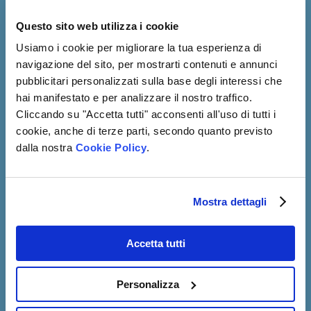
Questo sito web utilizza i cookie
Usiamo i cookie per migliorare la tua esperienza di
Desidero sostenere il progetto
navigazione del sito, per mostrarti contenuti e annunci
Cucina mobile
con un importo pari
pubblicitari personalizzati sulla base degli interessi che
a
€
hai manifestato e per analizzare il nostro traffico.
Cliccando su "Accetta tutti" acconsenti all'uso di tutti i
Procedi
→
cookie, anche di terze parti, secondo quanto previsto
dalla nostra
Cookie Policy
.
10
20
5
€
€
€
Mostra dettagli
Doni una
Doni un kit
Doni un pasto
coperta per
cappello,
caldo per una
dormire al
sciarpa,
persona
caldo
maglione
Accetta tutti
Personalizza